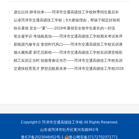
虚位以待 静等你来——菏泽市交通高级技工学校秋季招生最后补
录！
认准菏泽市交通高级技工学校｜8大硬核理由，帮孩子锁定好前程
快乐暑假 安全一“夏”——2026年暑假安全致学生家长的一封信
笔尖凝学识 考场验真知——菏泽市交通高级技工学校期末考试有序
开展
新能源汽修专业 拿捏时代风口——菏泽市交通高级技工学校实训课
堂精彩纪实（三）
烟火藏热爱 厨艺启新程——菏泽市交通高级技工学校实训课堂精彩
纪实（二）
精工实训正当时 技能青春绽光芒——菏泽市交通高级技工学校实训
课堂精彩纪实（一）
交通技校育英才 梦想启航新未来——菏泽市交通高级技工学校2026
年秋季招生火热进行中！
Copyright ©
菏泽市交通高级技工学校
All Rights Reserved.
山东省菏泽市牡丹区黄河东路861号
鲁ICP备2023046452号-1
鲁公网安备37172702371771