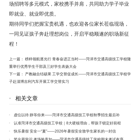
场招聘等多元模式，家校携手并肩，共同助力学子毕业
即就业、就业即优质。
期待同学们把握宝贵机遇，也欢迎各位家长莅临现场，
一同见证孩子奔赴理想岗位，开启平稳顺遂的职场新征
程！
上一篇：
榜样领航逐光行 青春奋进正当时——菏泽市交通高级技工学校隆
重举行优秀学生干部及三好学生表扬大会
下一篇：
产教融合结硕果 工学交替促成长——菏泽市交通高级技工学校学
子赴淄博吉利汽车开展工学交替实习
相关文章
虚位以待 静等你来——菏泽市交通高级技工学校秋季招生最后补
录！
认准菏泽市交通高级技工学校｜8大硬核理由，帮孩子锁定好前程
快乐暑假 安全一“夏”——2026年暑假安全致学生家长的一封信
笔尖凝学识 考场验真知——菏泽市交通高级技工学校期末考试有序