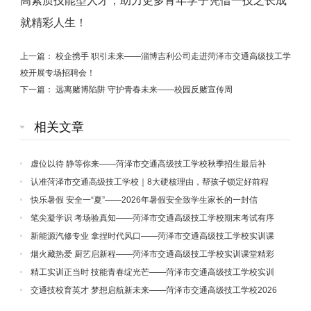
高素质技能型人才，助力更多青年学子凭借一技之长成
就精彩人生！
上一篇：
校企携手 职引未来——淄博吉利公司走进菏泽市交通高级技工学
校开展专场招聘会！
下一篇：
远离赌博陷阱 守护青春未来——校园反赌宣传周
相关文章
虚位以待 静等你来——菏泽市交通高级技工学校秋季招生最后补
录！
认准菏泽市交通高级技工学校｜8大硬核理由，帮孩子锁定好前程
快乐暑假 安全一“夏”——2026年暑假安全致学生家长的一封信
笔尖凝学识 考场验真知——菏泽市交通高级技工学校期末考试有序
开展
新能源汽修专业 拿捏时代风口——菏泽市交通高级技工学校实训课
堂精彩纪实（三）
烟火藏热爱 厨艺启新程——菏泽市交通高级技工学校实训课堂精彩
纪实（二）
精工实训正当时 技能青春绽光芒——菏泽市交通高级技工学校实训
课堂精彩纪实（一）
交通技校育英才 梦想启航新未来——菏泽市交通高级技工学校2026
年秋季招生火热进行中！