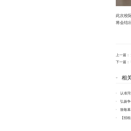
此次校
将会结
上一篇：
下一篇：
相
认准菏
弘扬争
暨一季度
致敬幕
培训班，
【招租