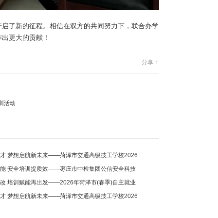
开启了新的征程。相信在双方的共同努力下，联合办学
作出更大的贡献！
分享：
训活动
才 梦想启航新未来——菏泽市交通高级技工学校2026
进行中！
能 安全培训提质效——枣庄市中检集团公信安全科技
校参观学习交流工作
改 培训赋能再出发——2026年菏泽市(春季)自主就业
培训班开班仪式圆满举行
才 梦想启航新未来——菏泽市交通高级技工学校2026
中！