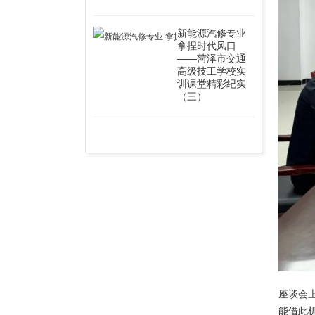
新能源汽修专业
拿捏时代风口
——菏泽市交通
高级技工学校实
训课堂精彩纪实
（三）
座谈会
能借此