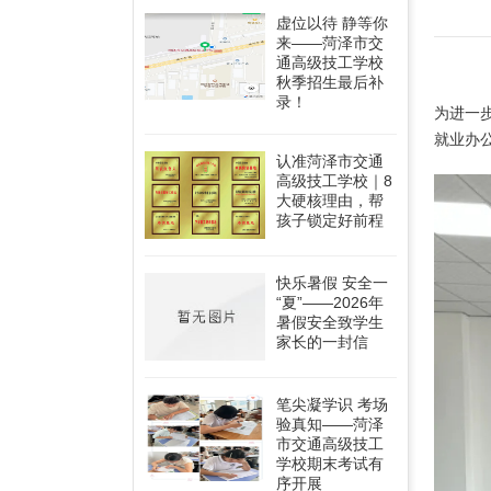
虚位以待 静等你
来——菏泽市交
通高级技工学校
秋季招生最后补
录！
为进一
就业办
认准菏泽市交通
高级技工学校｜8
大硬核理由，帮
孩子锁定好前程
快乐暑假 安全一
“夏”——2026年
暑假安全致学生
家长的一封信
笔尖凝学识 考场
验真知——菏泽
市交通高级技工
学校期末考试有
序开展