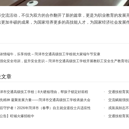
际交流活动，不仅为双方的合作翻开了新的篇章，更是为职业教育的发展
出更加丰硕的成果，为国家培养更多的高技能人才，为国家经济社会发展
浓情端午，乐享传统 – 菏泽市交通高级技工学校祝大家端午节安康
强化安全培训，提升安全意识 – 菏泽市交通高级技工学校开展教职工安全生产教育培
关文章
泽市交通高级技工学校｜8大硬核理由，帮孩子锁定好前程
交通技校育英
年秋季招生火热
先精神 凝聚发展力量——菏泽市交通高级技工学校表扬大会
交流赋能强技
经济分析会圆满召开
有限公司莅临我
后守护者！2026年菏泽市（春季）自主就业退役士兵适应性
戎装虽卸志不
因你们而温暖有序！
退役士兵适应性
公告】旺铺火爆招租中
交通技校育英
年招生火热进行