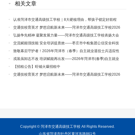
相关文章
认准菏泽市交通高级技工学校｜8大硬核理由，帮孩子锁定好前程
交通技校育英才 梦想启航新未来——菏泽市交通高级技工学校2026
年秋季招生火热进行中！
弘扬争先精神 凝聚发展力量——菏泽市交通高级技工学校表扬大会
暨一季度经济分析会圆满召开
交流赋能强技能 安全培训提质效——枣庄市中检集团公信安全科技
有限公司莅临我校参观学习交流工作
致敬幕后守护者！2026年菏泽市（春季）自主就业退役士兵适应性
培训班，因你们而温暖有序！
戎装虽卸志不改 培训赋能再出发——2026年菏泽市(春季)自主就业
退役士兵适应性培训班开班仪式圆满举行
【招租公告】旺铺火爆招租中
交通技校育英才 梦想启航新未来——菏泽市交通高级技工学校2026
年招生火热进行中！
Copyright ©
菏泽市交通高级技工学校
All Rights Reserved.
山东省菏泽市牡丹区黄河东路861号