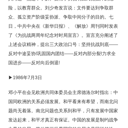
险，以教育群众。刘少奇发言说：文件要达到争取群
众、孤立资产阶级妥协派、争取中间分子的目的。七
日，中共中央在《新华日报》、《解放》周刊同时发表
了《为抗战两周年纪念对时局宣言》。宣言充分阐述了
上述会议精神，提出三大政治口号：坚持抗战到底——
反对中途妥协!巩固国内团结——反对内部分裂!力求全
国进步——反对向后倒退!
▶1986年7月3日
邓小平在会见欧洲共同体委员会主席德洛尔时指出：中
国同欧洲的关系必须发展。和平看来有希望，而南北问
题尚无着落。南北问题也关系到和平，只有发展中国家
发达起来，和平才真正有保证。中国的发展是制约战争