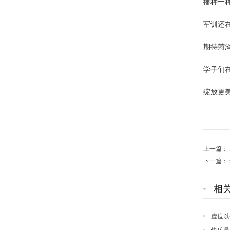
播种一
军训还
期待菏
学子们
绽放更美
上一篇：
下一篇：
相
虚位以
录！