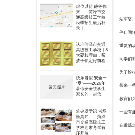
虚位以待 静等你
来——菏泽市交
通高级技工学校
站军姿
秋季招生最后补
录！
停止间
认准菏泽市交通
重复的
高级技工学校｜8
大硬核理由，帮
同学们
孩子锁定好前程
为了给
快乐暑假 安全一
“夏”——2026年
带来一
暑假安全致学生
家长的一封信
教官们
笔尖凝学识 考场
一些有
验真知——菏泽
市交通高级技工
在锻炼
学校期末考试有
序开展