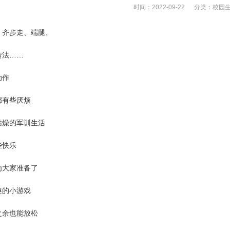
时间：2022-09-22 分类：
校园
、齐步走、端腿、
转法……
动作
都有些厌烦
枯燥的军训生活
些快乐
为大家准备了
趣的小游戏
之余也能放松