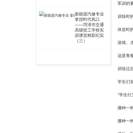
军训的
新能源汽修专业
训练时
拿捏时代风口
——菏泽市交通
休息时
高级技工学校实
训课堂精彩纪实
（三）
游戏、
这是青
训练过
学生们
“学生行
播种一
播种一