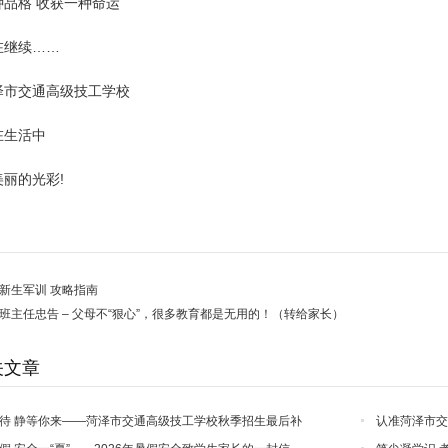
种品格 收获一种命运
在继续……
泽市交通高级技工学校
在生活中
丽的光彩!
新生军训 攻略指南
班主任忠告 – 父母不“狠心”，很多教育都是无用的！（转给家长）
关文章
待 静等你来——菏泽市交通高级技工学校秋季招生最后补
认准菏泽市交