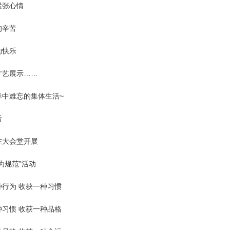
紧张心情
的辛苦
的快乐
才艺展示……
春中难忘的集体生活~
后
在大会堂开展
为规范”活动
种行为 收获一种习惯
种习惯 收获一种品格