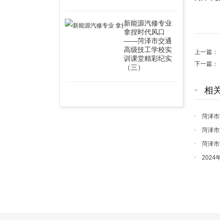
新能源汽修专业
拿捏时代风口
——菏泽市交通
高级技工学校实
上一篇：
训课堂精彩纪实
下一篇：
（三）
相
菏泽市
果公示
菏泽市
菏泽市
价计划公
202