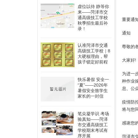
虚位以待 静等你
来——菏泽市交
通高级技工学校
重要通
秋季招生最后补
录！
通知
认准菏泽市交通
尊敬的
高级技工学校｜8
大硬核理由，帮
大家好!
孩子锁定好前程
为进一
快乐暑假 安全一
种作业
“夏”——2026年
息、公
暑假安全致学生
家长的一封信
疫情防
将与您
笔尖凝学识 考场
验真知——菏泽
感谢您的
市交通高级技工
学校期末考试有
序开展
菏泽市