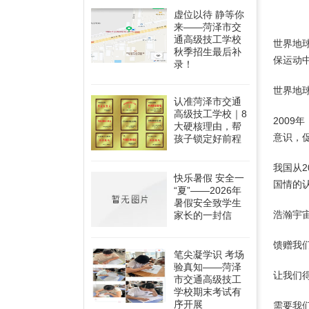
虚位以待 静等你
来——菏泽市交
通高级技工学校
世界地
秋季招生最后补
保运动
录！
世界地
认准菏泽市交通
高级技工学校｜8
2009
大硬核理由，帮
意识，
孩子锁定好前程
我国从
快乐暑假 安全一
国情的
“夏”——2026年
暑假安全致学生
浩瀚宇
家长的一封信
馈赠我
笔尖凝学识 考场
验真知——菏泽
让我们
市交通高级技工
学校期末考试有
序开展
需要我