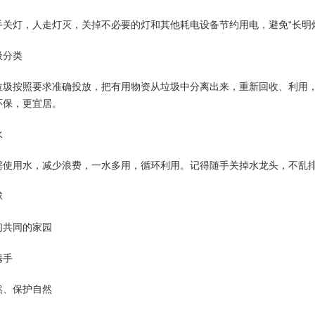
手关灯，人走灯灭，关掉不必要的灯和其他耗电设备节约用电，避免“长明
圾分类
垃圾按照要求准确投放，把有用物资从垃圾中分离出来，重新回收、利用
环保，更宜居。
水
需使用水，减少浪费，一水多用，循环利用。记得随手关掉水龙头，不乱
球
们共同的家园
携手
然、保护自然