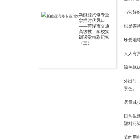
与它好
新能源汽修专业
拿捏时代风口
——菏泽市交通
也是善
高级技工学校实
训课堂精彩纪实
珍爱地
（三）
人人有
绿色低
外出时
景色。
尽量减
日常生
塑料污
节约用