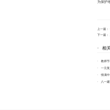
为保护
上一篇：
下一篇：
相
教师节
一元复
情满中
八一建