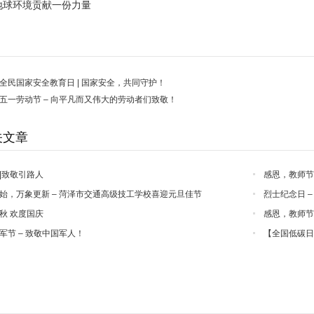
地球环境贡献一份力量
全民国家安全教育日 | 国家安全，共同守护！
五一劳动节 – 向平凡而又伟大的劳动者们致敬！
关文章
|致敬引路人
感恩，教师节
始，万象更新 – 菏泽市交通高级技工学校喜迎元旦佳节
烈士纪念日 –
秋 欢度国庆
感恩，教师节
军节 – 致敬中国军人！
【全国低碳日