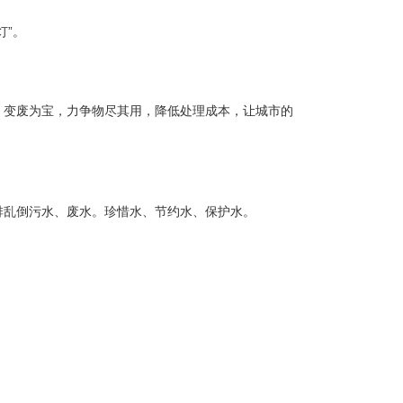
灯”。
，变废为宝，力争物尽其用，降低处理成本，让城市的
排乱倒污水、废水。珍惜水、节约水、保护水。