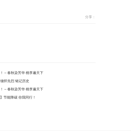
分享：
！ – 春秋染芳华 桃李遍天下
 缅怀先烈 铭记历史
！ – 春秋染芳华 桃李遍天下
】节能降碳 你我同行！