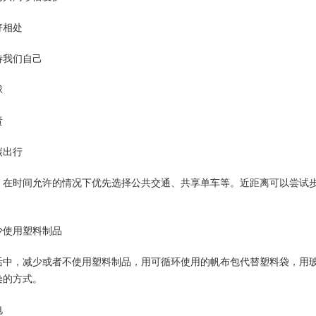
好相处
待我们自己
球
责
碳出行
，在时间允许的情况下优先选择公共交通、共享单车等。近距离可以尝试
少使用塑料制品
活中，减少或者不使用塑料制品，用可循环使用的帆布包代替塑料袋，用
染的方式。
电