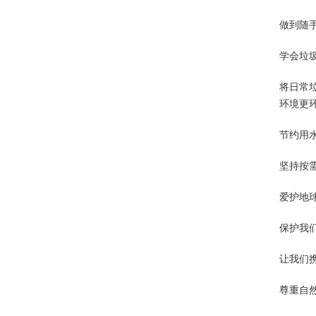
做到随
学会垃
将日常
环境更
节约用
坚持按
爱护地
保护我
让我们
尊重自