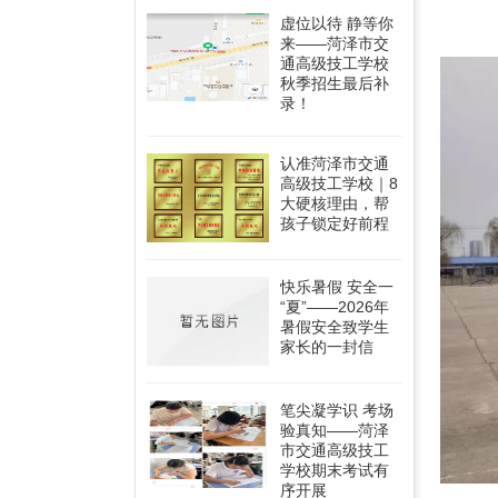
虚位以待 静等你
来——菏泽市交
通高级技工学校
秋季招生最后补
录！
认准菏泽市交通
高级技工学校｜8
大硬核理由，帮
孩子锁定好前程
快乐暑假 安全一
“夏”——2026年
暑假安全致学生
家长的一封信
笔尖凝学识 考场
验真知——菏泽
市交通高级技工
学校期末考试有
序开展