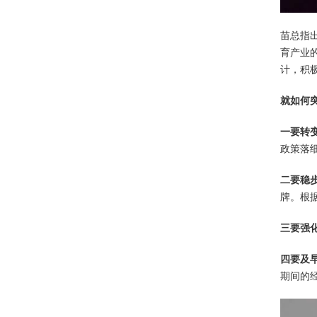
苗总指
育产业
计，积
就如何
一要转
政策落
二
要稳
牌。根
三要强
四要及
期间的