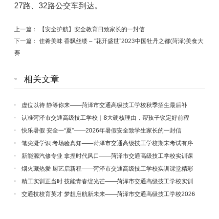
27路、32路公交车到达。
上一篇：
【安全护航】安全教育日致家长的一封信
下一篇：
佳肴美味 香飘丝缕 – “花开盛世”2023中国牡丹之都(菏泽)美食大
赛
相关文章
虚位以待 静等你来——菏泽市交通高级技工学校秋季招生最后补
录！
认准菏泽市交通高级技工学校｜8大硬核理由，帮孩子锁定好前程
快乐暑假 安全一“夏”——2026年暑假安全致学生家长的一封信
笔尖凝学识 考场验真知——菏泽市交通高级技工学校期末考试有序
开展
新能源汽修专业 拿捏时代风口——菏泽市交通高级技工学校实训课
堂精彩纪实（三）
烟火藏热爱 厨艺启新程——菏泽市交通高级技工学校实训课堂精彩
纪实（二）
精工实训正当时 技能青春绽光芒——菏泽市交通高级技工学校实训
课堂精彩纪实（一）
交通技校育英才 梦想启航新未来——菏泽市交通高级技工学校2026
年秋季招生火热进行中！